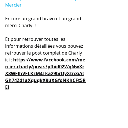
Mercier
Encore un grand bravo et un grand 
merci Charly !!
Et pour retrouver toutes les 
informations détaillées vous pouvez 
retrouver le post complet de Charly 
ici : 
https://www.facebook.com/me
rcier.charly/posts/pfbid02WqNwXr
X8WFJhVFLKzM4Tka29brDyXtn3iAt
Gh74Zd1aXquqkX9uXGfoNKhCFt5R
El