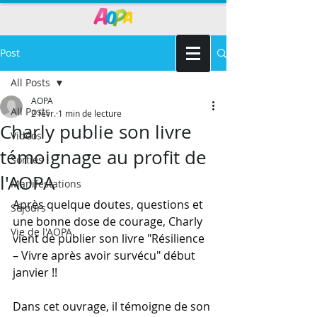
Post
All Posts
AOPA
All Posts
2 févr.
1 min de lecture
Charly publie son livre
Vidéos
témoignage au profit de
Sorties
l'AOPA
Manifestations
Après quelque doutes, questions et 
Séjours
une bonne dose de courage, Charly 
Vie de l'AOPA
vient de publier son livre "Résilience 
– Vivre après avoir survécu" début 
janvier !!
Dans cet ouvrage, il témoigne de son 