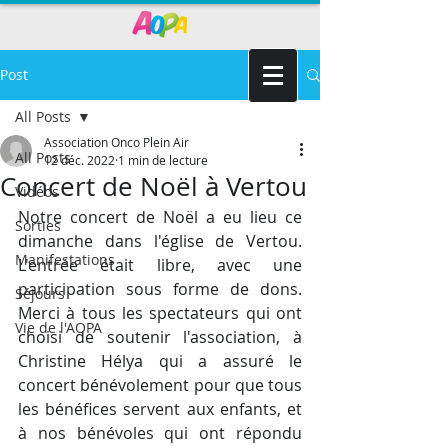
Post
All Posts
Association Onco Plein Air
All Posts
12 déc. 2022
1 min de lecture
Concert de Noël à Vertou
Vidéos
Notre concert de Noël a eu lieu ce 
Sorties
dimanche dans l'église de Vertou. 
Manifestations
L'entrée était libre, avec une 
participation sous forme de dons. 
Séjours
Merci à tous les spectateurs qui ont 
Vie de l'AOPA
choisi de soutenir l'association, à 
Christine Hélya qui a assuré le 
concert bénévolement pour que tous 
les bénéfices servent aux enfants, et 
à nos bénévoles qui ont répondu 