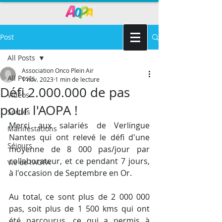
Post
All Posts
Association Onco Plein Air
All Posts
1 nov. 2023
1 min de lecture
Défi 2.000.000 de pas
Vidéos
pour l'AOPA !
Sorties
Merci aux salariés de Verlingue 
Manifestations
Nantes qui ont relevé le défi d'une 
Séjours
moyenne de 8 000 pas/jour par 
collaborateur, et ce pendant 7 jours, 
Vie de l'AOPA
à l'occasion de Septembre en Or.
Au total, ce sont plus de 2 000 000 
pas, soit plus de 1 500 kms qui ont 
été parcourus, ce qui a permis à 