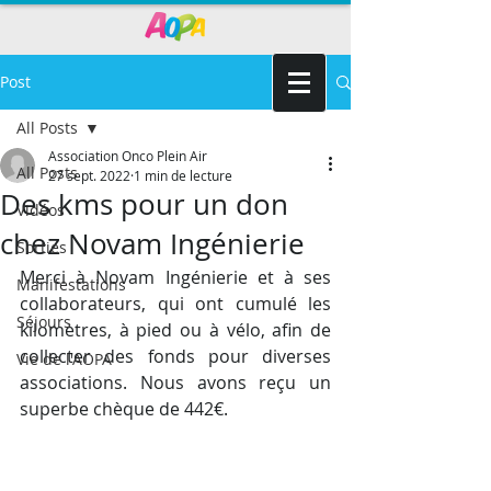
Post
All Posts
Association Onco Plein Air
All Posts
27 sept. 2022
1 min de lecture
Des kms pour un don
Vidéos
chez Novam Ingénierie
Sorties
Merci à Novam Ingénierie et à ses 
Manifestations
collaborateurs, qui ont cumulé les 
Séjours
kilomètres, à pied ou à vélo, afin de 
collecter des fonds pour diverses 
Vie de l'AOPA
associations. Nous avons reçu un 
superbe chèque de 442€.