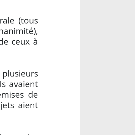
le (tous 
animité), 
de ceux à 
plusieurs 
s avaient 
mises de 
ets aient 