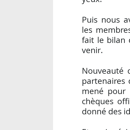
Puis nous a
les membres 
fait le bilan
venir.
Nouveauté ce
partenaires q
mené pour l
chèques offic
donné des id