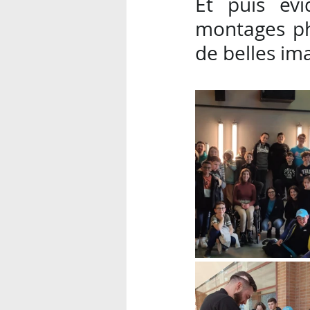
Et puis év
montages pho
de belles im