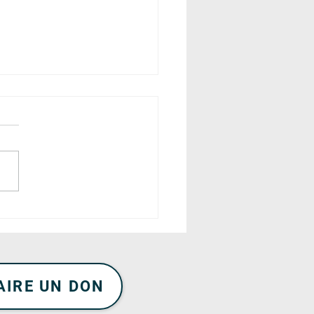
de l'Opération Toutes
es Dehors...
AIRE UN DON