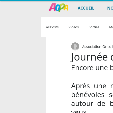
ACCUEIL
NO
All Posts
Vidéos
Sorties
Ma
Association Onco P
Journée 
Encore une b
Après une m
bénévoles 
autour de b
yeux.