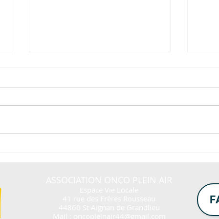
Retours sur des actions de
Fin 
fin d'année dernière !
Pomp
ASSOCIATION ONCO PLEIN AIR
Espace Vie Locale
41 rue des Frères Rousseau
F
44860 St Aignan de Grandlieu
Mail :
oncopleinair44@gmail.com