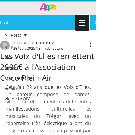
Post
All Posts
Association Onco Plein Air
All Posts
28 févr. 2025
1 min de lecture
Les Voix d'Elles remettent
Vidéos
2800€ à l'Association
Sorties
Onco Plein Air
Manifestations
Cela fait 22 ans que les Voix d’Elles, 
Séjours
un chœur composé de dames, 
Vie de l'AOPA
sillonnent et animent les différentes 
manifestations culturelles et 
musicales du Trégor, avec un 
répertoire très éclectique allant du 
religieux au classique, en passant par 