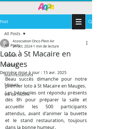
Post
All Posts
Association Onco Plein Air
All Posts
24 oct. 2024
1 min de lecture
Loto à St Macaire en
Vidéos
Mauges
Sorties
Dernière mise à jour :
15 avr. 2025
Manifestations
Beau succès dimanche pour notre 
Séjours
premier loto à St Macaire en Mauges.
Les bénévoles ont répondu présents 
Vie de l'AOPA
dès 8h pour préparer la salle et 
accueillir les 500 participants 
attendus, avant d'animer la buvette 
et le stand restauration, toujours 
dans la bonne humeur.