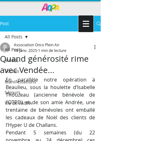
Post
All Posts
Association Onco Plein Air
All Posts
19 janv. 2025
1 min de lecture
Quand générosité rime
Vidéos
avec Vendée...
Sorties
En parallèle notre opération à 
Manifestations
Beaulieu, sous la houlette d’Isabelle 
Séjours
Thouzeau (ancienne bénévole de 
l’OTPD) et de son amie Andrée, une 
Vie de l'AOPA
trentaine de bénévoles ont emballé 
les cadeaux de Noël des clients de 
l’Hyper U de Challans.
Pendant 5 semaines (du 22 
novembre au 24 décembre) ces 