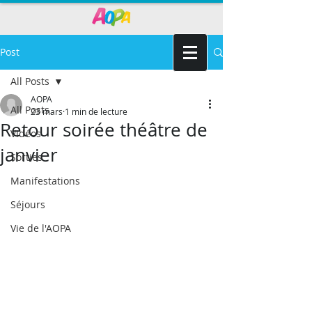
Post
All Posts
AOPA
All Posts
23 mars
1 min de lecture
Retour soirée théâtre de
Vidéos
janvier
Sorties
Manifestations
Séjours
Vie de l'AOPA