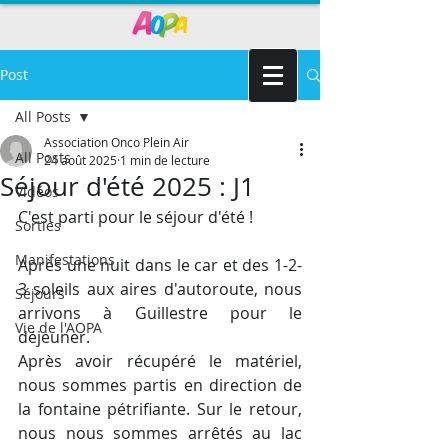
Post
All Posts
Association Onco Plein Air
All Posts
24 août 2025
1 min de lecture
Séjour d'été 2025 : J1
Vidéos
C'est parti pour le séjour d'été !
Sorties
Manifestations
Après une nuit dans le car et des 1-2-
3 soleils aux aires d'autoroute, nous 
Séjours
arrivons à Guillestre pour le 
Vie de l'AOPA
déjeuner. 
Après avoir récupéré le matériel, 
nous sommes partis en direction de 
la fontaine pétrifiante. Sur le retour, 
nous nous sommes arrêtés au lac 