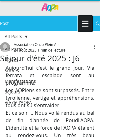
Post
All Posts
Association Onco Plein Air
All Posts
24 août 2025
1 min de lecture
Séjour d'été 2025 : J6
Vidéos
Aujourd'hui c'est le grand jour. Via 
Sorties
ferrata et escalade sont au 
Manifestations
programme. 
Les AOPiens se sont surpassés. Entre 
Séjours
tyrolienne, vertige et appréhensions, 
Vie de l'AOPA
tous ont su s'entraider.
Et ce soir ... Nous voilà rendus au bal 
de fin d'année de Poudl'AOPA. 
L'identité et la force de l'AOPA étaient 
au rendez-vous. Un très beau 