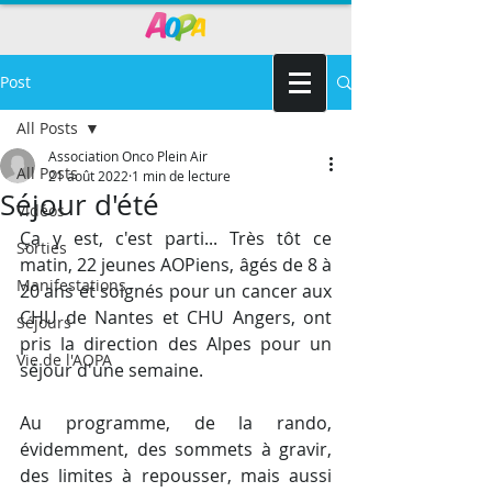
Post
All Posts
Association Onco Plein Air
All Posts
21 août 2022
1 min de lecture
Séjour d'été
Vidéos
Ça y est, c'est parti... Très tôt ce 
Sorties
matin, 22 jeunes AOPiens, âgés de 8 à 
Manifestations
20 ans et soignés pour un cancer aux 
CHU de Nantes et CHU Angers, ont 
Séjours
pris la direction des Alpes pour un 
Vie de l'AOPA
séjour d'une semaine.
Au programme, de la rando, 
évidemment, des sommets à gravir, 
des limites à repousser, mais aussi 