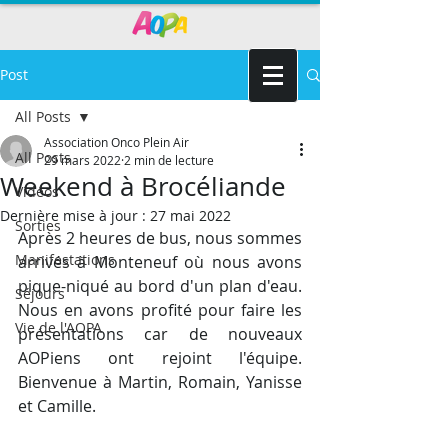
Post
All Posts
Association Onco Plein Air
All Posts
29 mars 2022
2 min de lecture
Weekend à Brocéliande
Vidéos
Dernière mise à jour :
27 mai 2022
Sorties
Après 2 heures de bus, nous sommes 
Manifestations
arrivés à Monteneuf où nous avons 
pique-niqué au bord d'un plan d'eau. 
Séjours
Nous en avons profité pour faire les 
Vie de l'AOPA
présentations car de nouveaux 
AOPiens ont rejoint l'équipe. 
Bienvenue à Martin, Romain, Yanisse 
et Camille. 