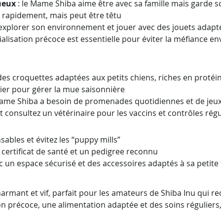
ueux
 : le Mame Shiba aime être avec sa famille mais garde
 rapidement, mais peut être têtu
 explorer son environnement et jouer avec des jouets adapt
lisation précoce est essentielle pour éviter la méfiance env
z des croquettes adaptées aux petits chiens, riches en protéi
lier pour gérer la mue saisonnière
 Mame Shiba a besoin de promenades quotidiennes et de jeux
 et consultez un vétérinaire pour les vaccins et contrôles régu
sables et évitez les “puppy mills”
n certificat de santé et un pedigree reconnu
un espace sécurisé et des accessoires adaptés à sa petite t
harmant et vif, parfait pour les amateurs de Shiba Inu qui
on précoce, une alimentation adaptée et des soins réguliers