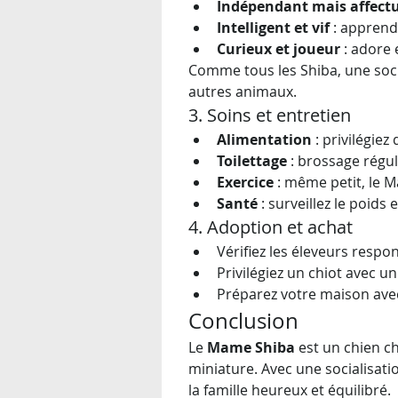
Indépendant mais affect
Intelligent et vif
 : apprend
Curieux et joueur
 : adore
Comme tous les Shiba, une socia
autres animaux.
3. Soins et entretien
Alimentation
 : privilégie
Toilettage
 : brossage régu
Exercice
 : même petit, le
Santé
 : surveillez le poids
4. Adoption et achat
Vérifiez les éleveurs respon
Privilégiez un chiot avec u
Préparez votre maison avec 
Conclusion
Le 
Mame Shiba
 est un chien c
miniature. Avec une socialisati
la famille heureux et équilibré.