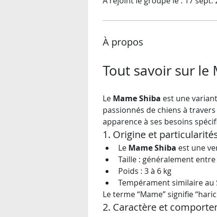
A rejoint le groupe le : 17 sept.
À propos
Tout savoir sur l
Le 
Mame Shiba
 est une variant
passionnés de chiens à travers l
apparence à ses besoins spécif
1. Origine et particulari
Le 
Mame Shiba
 est une ve
Taille : généralement entre
Poids : 3 à 6 kg
Tempérament similaire au Sh
Le terme “Mame” signifie “harico
2. Caractère et comport