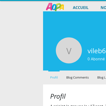
ACCUEIL
NO
vileb
vileb6828
0
Abonné
Profil
Blog Comments
Blog L
Profil