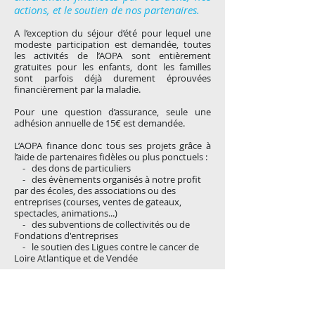
actions, et le soutien de nos partenaires.
A l’exception du séjour d’été pour lequel une
modeste participation est demandée, toutes
les activités de l’AOPA sont entièrement
gratuites pour les enfants, dont les familles
sont parfois déjà durement éprouvées
financièrement par la maladie.
Pour une question d’assurance, seule une
adhésion annuelle de 15€ est demandée.
L’AOPA finance donc tous ses projets grâce à
l’aide de partenaires fidèles ou plus ponctuels :
- des dons de particuliers
- des évènements organisés à notre profit
par des écoles, des associations ou des
entreprises (courses, ventes de gateaux,
spectacles, animations...)
- des subventions de collectivités ou de
Fondations d'entreprises
- le soutien des Ligues contre le cancer de
Loire Atlantique et de Vendée
Tout au long de l'année, nous organisons
également divers évènements festifs afin de
collecter les fonds indispensables au
financement de nos projets :