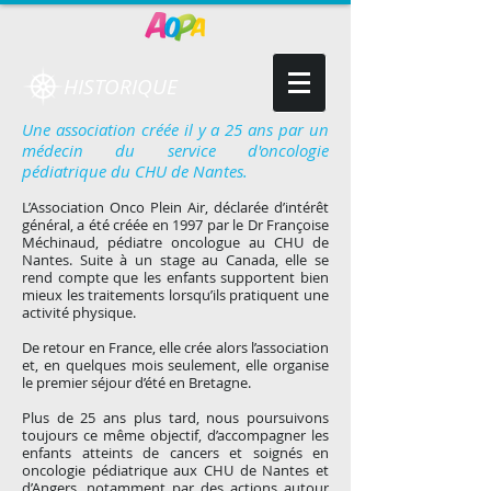
HISTORIQUE
Une association créée il y a 25 ans par un
médecin du service d'oncologie
pédiatrique du CHU de Nantes.
L’Association Onco Plein Air, déclarée d’intérêt
général, a été créée en 1997 par le Dr Françoise
Méchinaud, pédiatre oncologue au CHU de
N
antes. Suite à un stage au Canada, elle se
rend compte que l
es enfants su
pportent bien
mieux les traitements lorsqu’ils pratiquent une
activité physique.
De retour en France, elle crée alors l’association
et, en quelques mois seulement, elle organise
le premier séjour d’été en Bretagne.
Plus de 25 ans plus tard, nous poursuivons
toujours ce même objectif, d’accompagner les
enfants atteints de cancers et soignés en
oncologie pédiatrique aux CHU de Nantes et
d’Angers, notamment par des actions autour