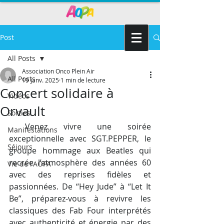
Post
All Posts
Association Onco Plein Air
All Posts
19 janv. 2025
1 min de lecture
Concert solidaire à
Vidéos
Orvault
Sorties
 Venez vivre une soirée 
Manifestations
exceptionnelle avec SGT.PEPPER, le 
Séjours
groupe hommage aux Beatles qui 
recrée l’atmosphère des années 60 
Vie de l'AOPA
avec des reprises fidèles et 
passionnées. De “Hey Jude” à “Let It 
Be”, préparez-vous à revivre les 
classiques des Fab Four interprétés 
avec authenticité et énergie par des 