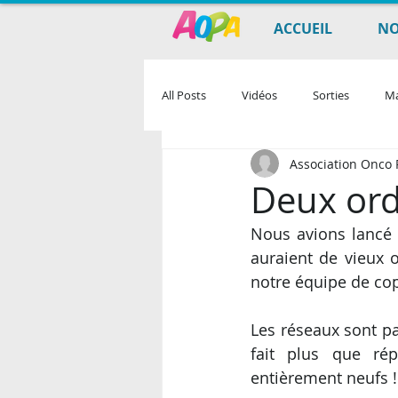
ACCUEIL
NO
All Posts
Vidéos
Sorties
Ma
Association Onco P
Deux ord
Nous avions lancé i
auraient de vieux o
notre équipe de cop
Les réseaux sont pa
fait plus que rép
entièrement neufs !