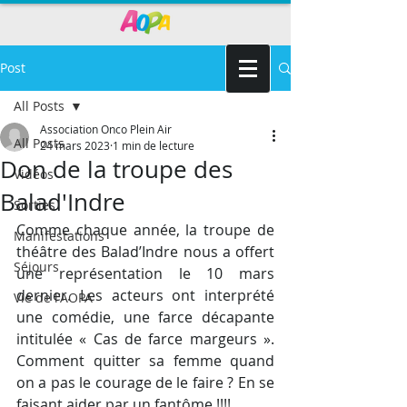
Post
All Posts
Association Onco Plein Air
All Posts
24 mars 2023
1 min de lecture
Don de la troupe des
Vidéos
Balad'Indre
Sorties
Comme chaque année, la troupe de 
Manifestations
théâtre des Balad’Indre nous a offert 
Séjours
une représentation le 10 mars 
dernier. Les acteurs ont interprété 
Vie de l'AOPA
une comédie, une farce décapante 
intitulée « Cas de farce margeurs ». 
Comment quitter sa femme quand 
on a pas le courage de le faire ? En se 
faisant aider par un fantôme !!!!