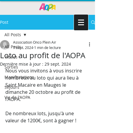
Post
All Posts
Association Onco Plein Air
All Posts
7 sept. 2024
1 min de lecture
Loto au profit de l'AOPA
Vidéos
Dernière mise à jour :
29 sept. 2024
Sorties
Nous vous invitons à vous inscrire 
Manifestations
nombreux au loto qui aura lieu à 
Saint Macaire en Mauges le 
Séjours
dimanche 20 octobre au profit de 
Vie de l'AOPA
l'AOPA.
De nombreux lots, jusqu'à une 
valeur de 1200€, sont à gagner !