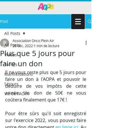
Post
All Posts
Association Onco Plein Air
All Posts
26 déc. 2022
1 min de lecture
Plus que 5 jours pour
Vidéos
faire un don
Sorties
Il ne vous reste plus que 5 jours pour 
Manifestations
faire un don à l'AOPA et pouvoir le 
Séjours
déduire de vos impôts de cette 
année. Un don de 50€ ne vous 
Vie de l'AOPA
coûtera finalement que 17€ !
Pour être sûrs qu'il soit enregistré 
sur l'exercice 2022, vous pouvez faire 
votre don directement 
en ligne ici
. Au 