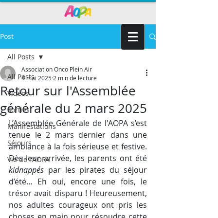
Post
All Posts
Association Onco Plein Air
All Posts
4 mai 2025
2 min de lecture
Retour sur l'Assemblée
Vidéos
générale du 2 mars 2025
Sorties
L’Assemblée Générale de l'AOPA s’est 
Manifestations
tenue le 2 mars dernier dans une 
Séjours
ambiance à la fois sérieuse et festive. 
Dès leur arrivée, les parents ont été 
Vie de l'AOPA
kidnappés
 par les pirates du séjour 
d’été… Eh oui, encore une fois, le 
trésor avait disparu ! Heureusement, 
nos adultes courageux ont pris les 
choses en main pour résoudre cette 