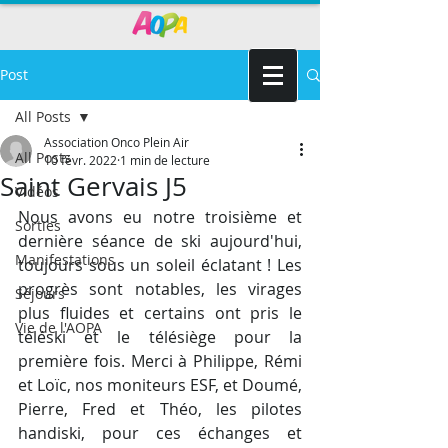
Post
All Posts
Association Onco Plein Air
All Posts
10 févr. 2022
1 min de lecture
Saint Gervais J5
Vidéos
Nous avons eu notre troisième et 
Sorties
dernière séance de ski aujourd'hui, 
Manifestations
toujours sous un soleil éclatant ! Les 
progrès sont notables, les virages 
Séjours
plus fluides et certains ont pris le 
Vie de l'AOPA
téléski et le télésiège pour la 
première fois. Merci à Philippe, Rémi 
et Loïc, nos moniteurs ESF, et Doumé, 
Pierre, Fred et Théo, les pilotes 
handiski, pour ces échanges et  