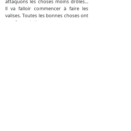
attaquons les choses moins drôles... 
Il va falloir commencer à faire les 
valises. Toutes les bonnes choses ont 
une fin, mais il nous reste encore une 
journée pour profiter !
Séjours
Posts récents
Voir tout