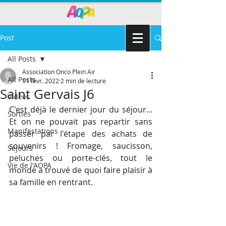
Post
All Posts
Association Onco Plein Air
All Posts
11 févr. 2022
2 min de lecture
Saint Gervais J6
Vidéos
C'est déjà le dernier jour du séjour... 
Sorties
Et on ne pouvait pas repartir sans 
Manifestations
passer par l'étape des achats de 
souvenirs ! Fromage, saucisson, 
Séjours
peluches ou porte-clés, tout le 
Vie de l'AOPA
monde a trouvé de quoi faire plaisir à 
sa famille en rentrant. 