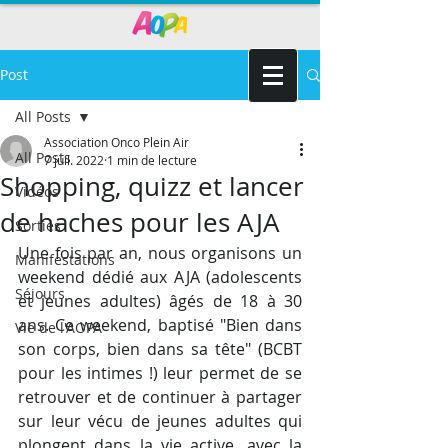
Post
All Posts
Association Onco Plein Air
All Posts
7 juil. 2022
1 min de lecture
Shopping, quizz et lancer
Vidéos
de haches pour les AJA
Sorties
Une fois par an, nous organisons un 
Manifestations
weekend dédié aux AJA (adolescents 
Séjours
et jeunes adultes) âgés de 18 à 30 
ans. Ce weekend, baptisé "Bien dans 
Vie de l'AOPA
son corps, bien dans sa tête" (BCBT 
pour les intimes !) leur permet de se 
retrouver et de continuer à partager 
sur leur vécu de jeunes adultes qui 
plongent dans la vie active, avec la 