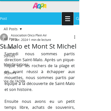
Post
All Posts
Association Onco Plein Air
All Posts
21 avr. 2024
1 min de lecture
St Malo et Mont St Michel
Vidéos
Samedi nous sommes partis 
Sorties
direction Saint-Malo. Après un pique-
Manifestations
nique sur les rochers de la plage et 
en ayant réussi à échapper aux 
Séjours
mouettes, nous sommes partis par 
Vie de l'AOPA
équipe à la découverte de Saint-Malo 
et son histoire.
Ensuite nous avons eu un petit 
temps libre, achats de souvenirs, 