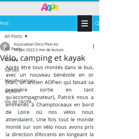
Post
All Posts
Association Onco Plein Air
All Posts
14 juin 2022
2 min de lecture
Vélo, camping et kayak
Vidéos
Après être tous montés dans le bus, 
Sorties
avec un nouveau bénévole en or 
Manifestations
(Karl, un ancien AOPien qui faisait sa 
première sortie en tant 
Séjours
qu'accompagnateur), Patrick nous a 
Vie de l'AOPA
emmenés à Champtoceaux en bord 
de Loire où nos vélos nous 
attendaient. Une fois tout le monde 
monté sur son vélo nous avons pris 
la direction d’Ancenis en longeant la 