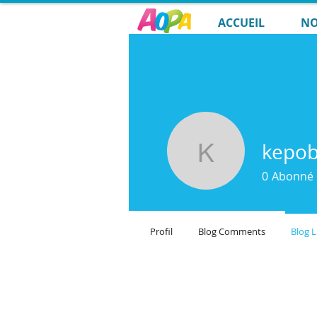
ACCUEIL
NO
kepo
kepoba15
0
Abonné
Profil
Blog Comments
Blog L